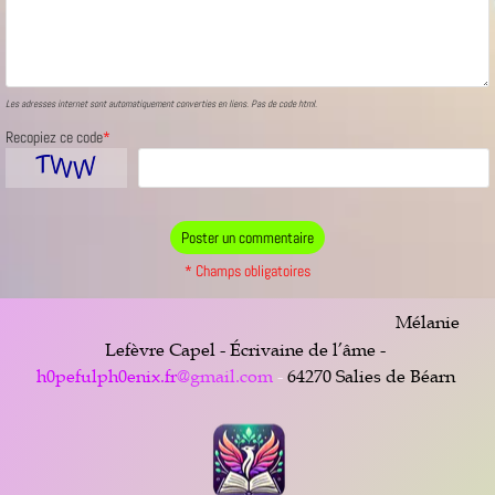
Les adresses internet sont automatiquement converties en liens. Pas de code html.
Recopiez ce code
*
* Champs obligatoires
Mélanie
Lefèvre Capel - Écrivaine de l’âme -
h0pefulph0enix.fr
@gmail.com
-
64270 Salies de Béarn