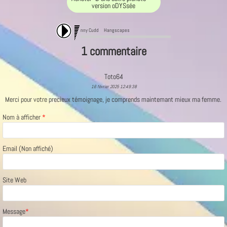
version oDYSsée
Danny Cudd 
Hangscapes 3 
1 commentaire
Toto64
16 février 2025 12:49:38
Merci pour votre precieux témoignage, je comprends maintemant mieux ma femme.
Nom à afficher
*
Email (Non affiché)
Site Web
Message
*