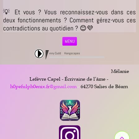
💡 Et vous ? Vous reconnaissez-vous dans ces
deux fonctionnements ? Comment gérez-vous ces
contradictions au quotidien ? 😊💜
MENU
Danny Cudd 
Hangscapes 3 
Mélanie
Lefèvre Capel - Écrivaine de l’âme -
h0pefulph0enix.fr
@gmail.com
-
64270 Salies de Béarn